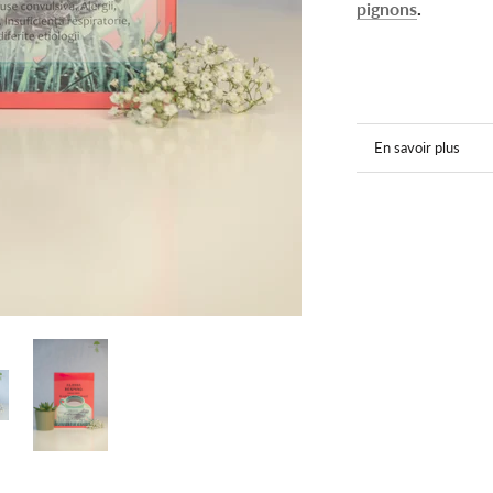
pignons
.
En savoir plus
Voir les images